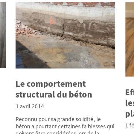
Le comportement
Ef
structural du béton
le
1 avril 2014
pl
Reconnu pour sa grande solidité, le
1 f
béton a pourtant certaines faiblesses qui
doivent être considérées lors de la