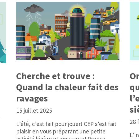
Or
Cherche et trouve :
qu
Quand la chaleur fait des
l’
ravages
si
15 juillet 2025
!
28 
L’été, c’est fait pour jouer! CEP s’est fait
plaisir en vous préparant une petite
L’i
activité légère et amusante! Prenez