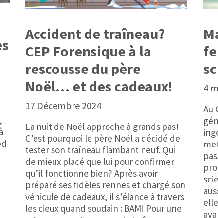
Accident de traîneau?
Ma
es
CEP Forensique à la
fe
rescousse du père
sc
Noël… et des cadeaux!
4 m
17 Décembre 2024
Au 
,
gén
La nuit de Noël approche à grands pas!
à
ing
C’est pourquoi le père Noël a décidé de
ed
met
tester son traîneau flambant neuf. Qui
pas
de mieux placé que lui pour confirmer
pro
qu’il fonctionne bien? Après avoir
sci
préparé ses fidèles rennes et chargé son
aus
véhicule de cadeaux, il s’élance à travers
ell
les cieux quand soudain : BAM! Pour une
ava