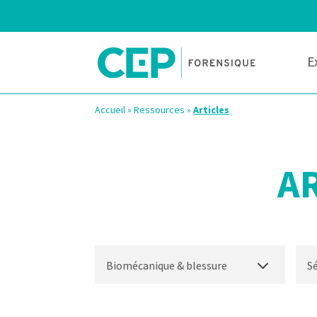
E
Accueil
»
Ressources
»
Articles
A
Biomécanique & blessure
S