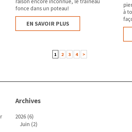
raison encore inconnue, le traîneau
pie
fonce dans un poteau!
à t
faç
EN SAVOIR PLUS
1
2
3
4
>
Archives
r
2026 (6)
Juin (2)