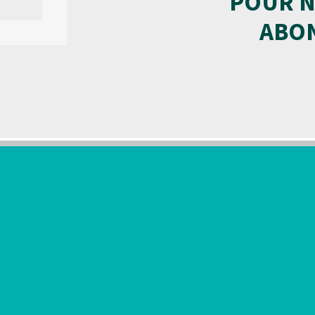
POUR N
ABON